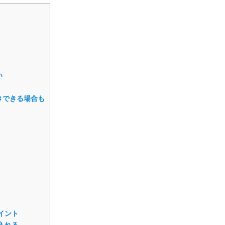
い
きできる場合も
イント
入れる