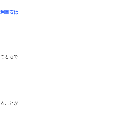
金利目安は
ることもで
めることが