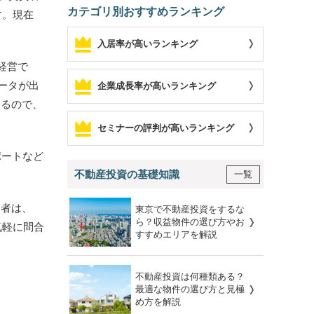
カテゴリ別おすすめランキング
す。現在
入居率が高いランキング
経営で
データが出
企業成長率が高いランキング
めるので、
セミナーの評判が高いランキング
ポートなど
不動産投資の基礎知識
一覧
加者は、
東京で不動産投資をするな
ら？収益物件の選び方やお
気軽に問合
すすめエリアを解説
不動産投資は何種類ある？
最適な物件の選び方と見極
め方を解説